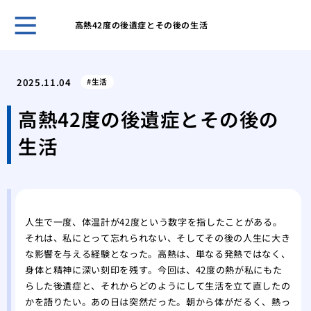
高熱42度の後遺症とその後の生活
脳梗
り、
2025.11.04
生活
た。
でき
高熱42度の後遺症とその後の
るた
生活
ベッ
した
呼吸
活に
義父
人生で一度、体温計が42度という数字を指したことがある。
一変
それは、私にとって忘れられない、そしてその後の人生に大き
耳に
な影響を与える経験となった。高熱は、単なる発熱ではなく、
フォ
身体と精神に深い刻印を残す。今回は、42度の熱が私にもた
父母
らした後遺症と、それからどのようにして生活を立て直したの
脳梗
かを語りたい。あの日は突然だった。朝から体がだるく、熱っ