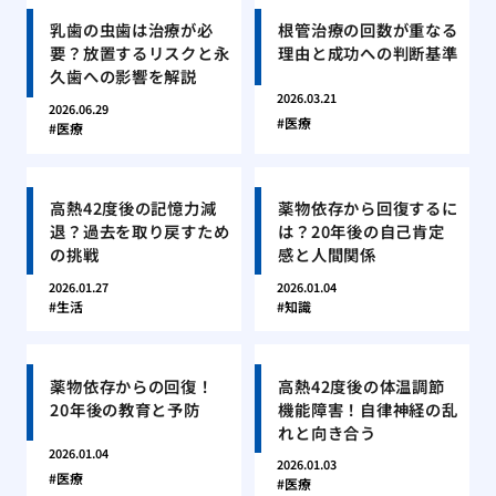
乳歯の虫歯は治療が必
根管治療の回数が重なる
要？放置するリスクと永
理由と成功への判断基準
久歯への影響を解説
2026.03.21
2026.06.29
医療
医療
高熱42度後の記憶力減
薬物依存から回復するに
退？過去を取り戻すため
は？20年後の自己肯定
の挑戦
感と人間関係
2026.01.27
2026.01.04
生活
知識
薬物依存からの回復！
高熱42度後の体温調節
20年後の教育と予防
機能障害！自律神経の乱
れと向き合う
2026.01.04
2026.01.03
医療
医療