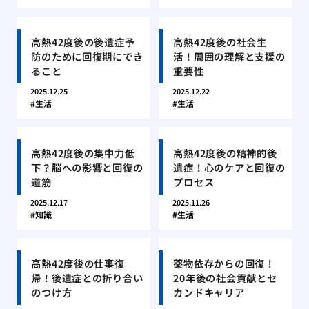
高熱42度後の後遺症予
高熱42度後の社会生
防のために回復期にでき
活！周囲の理解と支援の
ること
重要性
2025.12.25
2025.12.22
生活
生活
高熱42度後の集中力低
高熱42度後の精神的後
下？脳への影響と回復の
遺症！心のケアと回復の
道筋
プロセス
2025.12.17
2025.11.26
知識
生活
高熱42度後の仕事復
薬物依存からの回復！
帰！後遺症との折り合い
20年後の社会貢献とセ
のつけ方
カンドキャリア