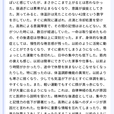
り、
ぽいと感じていたが、まさかここまで上がるとは思わなかっ
た。昼過ぎには悪寒が止まらなくなり、意識が朦朧としてき
た。
た。測ってみると、体温計は見たことのない42度という数字
を示していた。すぐに病院に運ばれ、点滴と冷却処置を受け
た。高熱による意識障害で、その間の記憶はほとんどない。気
がついた時には、数日が経過していた。一命は取り留めたもの
の、その後遺症は想像以上に深刻だった。まず、身体的な後遺
症としては、慢性的な倦怠感が残った。以前のように活発に動
くことができなくなり、すぐに疲れてしまうようになった。ち
ょっとした運動でも息切れし、日中の集中力も低下した。筋肉
の衰えも感じ、以前は簡単にできていた家事や仕事も、以前よ
り時間がかかったり、途中で休憩を挟まないとこなせなくなっ
たりした。特に困ったのは、体温調節機能の異常だ。以前より
も寒さに弱くなり、少しでも気温が下がるとすぐに体調を崩し
やすくなった。また、軽い運動でもすぐに顔が真っ赤になり、
汗が大量に出るようになった。これは、自律神経の乱れが原因
だと医師から説明を受けた。精神的な後遺症としては、集中力
と記憶力の低下が顕著だった。高熱による脳へのダメージが原
因だと言われた。仕事中に重要な情報を忘れてしまったり、簡
単な計算ミスをしてしまったりすることが増え、以前のように