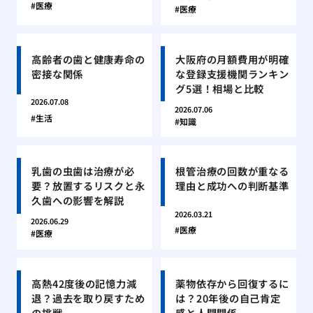
医療
医療
高齢者の歯と健康寿命の
大阪府の月額費用が明確
密接な関係
な登録支援機関ランキン
グ5選！相場と比較
2026.07.08
2026.07.06
生活
知識
乳歯の虫歯は治療が必
根管治療の回数が重なる
要？放置するリスクと永
理由と成功への判断基準
久歯への影響を解説
2026.03.21
2026.06.29
医療
医療
高熱42度後の記憶力減
薬物依存から回復するに
退？過去を取り戻すため
は？20年後の自己肯定
の挑戦
感と人間関係