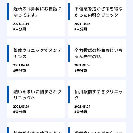
近所の耳鼻科にお世話に
不信感を抱かざるを得な
なってます。
かった内科クリニック
2021.11.19
2021.10.15
未分類
未分類
整体クリニックでメンテ
全力投球の熱血おじいち
ナンス
ゃん先生の話
2021.09.10
2021.08.06
未分類
未分類
酷いめまいに悩まされク
仙川駅前すずきクリニッ
リニックへ
ク
2021.06.29
2021.05.24
未分類
未分類
料金が安めで効果もある
喉が痛いので街のクリニ