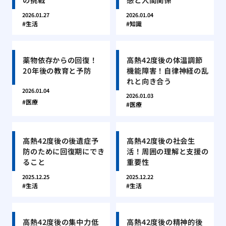
2026.01.27
2026.01.04
生活
知識
薬物依存からの回復！
高熱42度後の体温調節
20年後の教育と予防
機能障害！自律神経の乱
れと向き合う
2026.01.04
2026.01.03
医療
医療
高熱42度後の後遺症予
高熱42度後の社会生
防のために回復期にでき
活！周囲の理解と支援の
ること
重要性
2025.12.25
2025.12.22
生活
生活
高熱42度後の集中力低
高熱42度後の精神的後