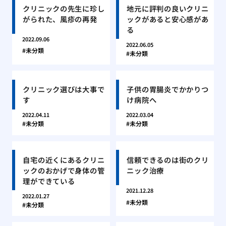
クリニックの先生に珍し
地元に評判の良いクリニ
がられた、風疹の再発
ックがあると安心感があ
る
2022.09.06
2022.06.05
未分類
未分類
クリニック選びは大事で
子供の胃腸炎でかかりつ
す
け病院へ
2022.04.11
2022.03.04
未分類
未分類
自宅の近くにあるクリニ
信頼できるのは街のクリ
ックのおかげで身体の管
ニック治療
理ができている
2021.12.28
2022.01.27
未分類
未分類