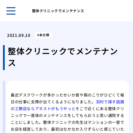
整体クリニックでメンテナンス
脳梗
り、
2021.09.10
未分類
た。
でき
整体クリニックでメンテナン
るた
ス
ベッ
した
呼吸
活に
義父
最近デスクワークが多かったせいか首や肩のこりがひどくて毎
一変
日の仕事に支障が出てくるようになりました。
羽村で探す話題
耳に
の工務店ならアネストがもうやっと
そこで近くにある整体クリ
フォ
ニックで一度体のメンテナンスをしてもらおうと思い通院する
父母
ことにしました。整体クリニックの先生はマンションの一室で
脳梗
お店を経営しており、最初はなかなか入りずらいと感じていた