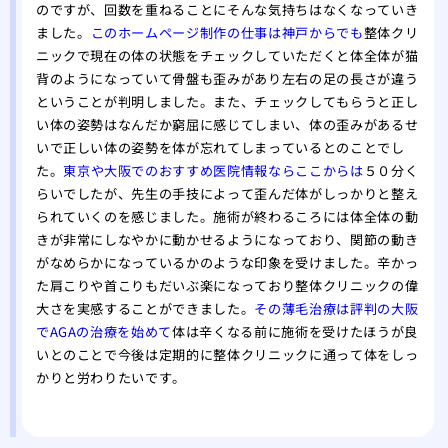
り、
のですが、回数を重ねることにそんな気持ちはなくなっていき
ました。
このホームページ制作の仕事は神戸からでも
整体クリ
た。
ニックで現在の体の状態をチェックしていただくと体全体が猫
背のようになっていて骨盤も歪みがあり左右の足の長さが違う
ということが判明しました。また、チェックしてもらうと正し
い体の姿勢はなんだか窮屈に感じてしまい、体の歪みがあるせ
いで正しい体の姿勢を体が忘れてしまっているとのことでし
た。
東京や大阪でのおすすめ医院情報ならここからは
５０分く
らいでしたが、先生の手技によって歪んだ体がしっかりと整え
られていくのを感じました。施術が終わるころには体全体の動
きが非常にしなやかに動かせるようになっており、関節の動き
がなめらかになっているかのような印象を受けました。辛かっ
た肩こりや首こりもだいぶ楽になっており整体クリニックの偉
大さを実感することができました。
その薄毛治療は評判の大阪
でAGAの治療を始めて
体は辛くなる前に施術を受けたほうが良
いとのことで今後は定期的に整体クリニックに通って体をしっ
かりと労わりたいです。