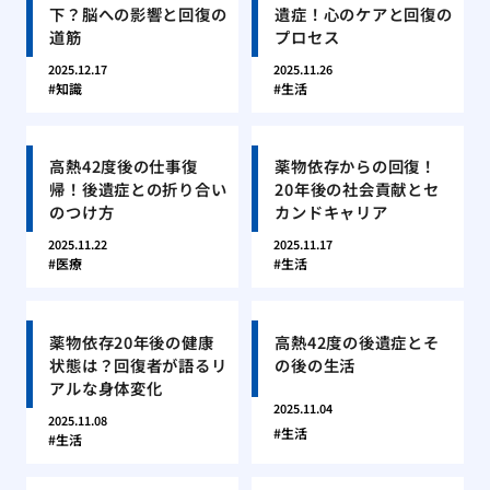
下？脳への影響と回復の
遺症！心のケアと回復の
道筋
プロセス
2025.12.17
2025.11.26
知識
生活
高熱42度後の仕事復
薬物依存からの回復！
帰！後遺症との折り合い
20年後の社会貢献とセ
のつけ方
カンドキャリア
2025.11.22
2025.11.17
医療
生活
薬物依存20年後の健康
高熱42度の後遺症とそ
状態は？回復者が語るリ
の後の生活
アルな身体変化
2025.11.04
2025.11.08
生活
生活