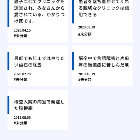
親子二代でクリニックを
患者を落ち着かせてくれ
運営され、みなさんから
る親切なクリニックは信
愛されている、かかりつ
用できる
け医です。
2020.03.19
2020.04.10
未分類
未分類
最低でも年１ではやりた
脳卒中で言語障害と片麻
い歯石の除去
痺の後遺症に苦しんだ舅
2020.02.28
2019.10.19
未分類
未分類
検査入院の病室で発症し
た脳梗塞
2018.08.06
未分類