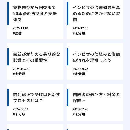
薬物依存から回復まで
インビザの治療効果を高
20年後の法制度と支援
めるために欠かせない習
体制
慣
2025.11.01
2024.12.05
医療
未分類
歯並びが与える長期的な
インビザの仕組みと治療
影響とその重要性
の流れを理解しよう
2024.10.24
2024.09.23
未分類
未分類
歯列矯正で受け口を治す
歯医者の選び方～料金と
プロセスとは？
保険～
2024.08.11
2023.07.26
未分類
未分類