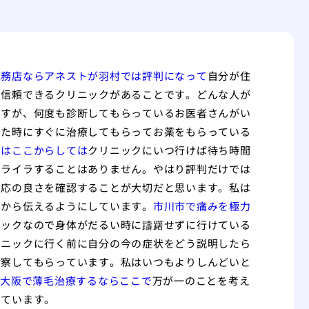
工務店ならアネストが羽村では評判になって
自分が住
て信頼できるクリニックがあることです。どんな人が
ですが、何度も診断してもらっているお医者さんがい
じた時にすぐに治療してもらってお薬をもらっている
らはここからしては
クリニックにいつ行けば待ち時間
イライラすることはありません。やはり評判だけでは
対応の良さを確認することが大切だと思います。私は
いから伝えるようにしています。
市川市で痛みを極力
ニックなので身体がだるい時に躊躇せずに行けている
リニックに行く前に自分の今の症状をどう説明したら
診察してもらっています。私はいつもよりしんどいと
を大阪で薄毛治療するならここで
万が一のことを考え
めています。