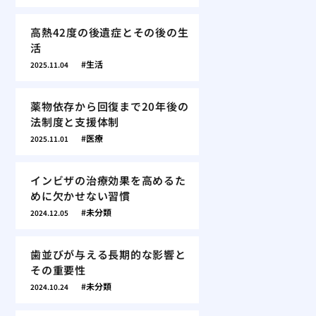
高熱42度の後遺症とその後の生
活
生活
2025.11.04
薬物依存から回復まで20年後の
法制度と支援体制
医療
2025.11.01
インビザの治療効果を高めるた
めに欠かせない習慣
未分類
2024.12.05
歯並びが与える長期的な影響と
その重要性
未分類
2024.10.24