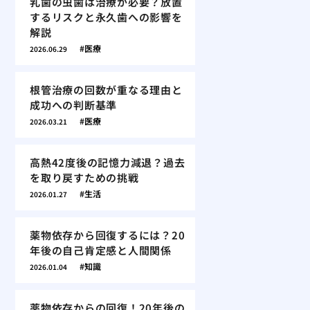
乳歯の虫歯は治療が必要？放置
するリスクと永久歯への影響を
解説
医療
2026.06.29
根管治療の回数が重なる理由と
成功への判断基準
医療
2026.03.21
高熱42度後の記憶力減退？過去
を取り戻すための挑戦
生活
2026.01.27
薬物依存から回復するには？20
年後の自己肯定感と人間関係
知識
2026.01.04
薬物依存からの回復！20年後の