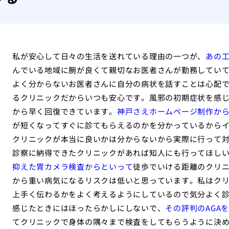
私が安心して日々の生活を送れている理由の一つが、
あの
んでいる地域に腕が良くて親切なお医者さんが勤務してい
よく分からないお医者さんに自分の病状を話すことは心配
るクリニックだからいつも安心です。風邪の初期症状を感
から早く回復できています。
神戸さえホームページ制作か
が短くなってすぐに診てもらえるのかを分かっているから
クリニックが本当に良いかは分からないから実際に行って
診察に納得できたクリニックがあれば知人にも行ってほし
抑えた胃カメラ検査からといって
徒歩でいける距離のクリ
から重い病気になるリスクは低いと思っています。私はク
上手く伝わるかをよく考えるようにしているので気分よく
感じたときにはほったらかしにしないで、
その評判のAGA
てクリニックで身体の隅々まで検査をしてもらうように決