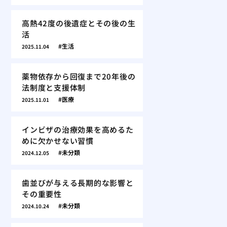
高熱42度の後遺症とその後の生
活
生活
2025.11.04
薬物依存から回復まで20年後の
法制度と支援体制
医療
2025.11.01
インビザの治療効果を高めるた
めに欠かせない習慣
未分類
2024.12.05
歯並びが与える長期的な影響と
その重要性
未分類
2024.10.24