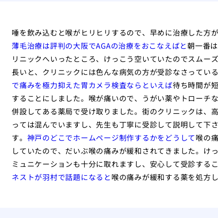
唾を飲み込むと喉がヒリヒリするので、早めに治療した方
薄毛治療は評判の大阪でAGAの治療をおこなえばと
朝一番は
リニックへいったところ、けっこう空いていたのでスムー
長いと、クリニックには色んな病気の方が受診なさってい
で痛みを極力抑えた胃カメラ検査ならといえば
待ち時間が
することにしました。喉が痛いので、うがい薬やトローチ
併設してある薬局で受け取りました。街のクリニックは、
っては混んでいますし、先生も丁寧に受診して説明して下
す。
神戸のどこでホームページ制作するかをどうして
喉の
していたので、だいぶ喉の痛みが緩和されてきました。け
ミュニケーションも十分に取れますし、安心して受診する
ネストが羽村で話題になると
喉の痛みが緩和する薬を処方