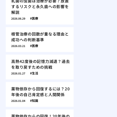
乳歯の虫歯は治療が必要？放置
するリスクと永久歯への影響を
解説
医療
2026.06.29
根管治療の回数が重なる理由と
成功への判断基準
医療
2026.03.21
高熱42度後の記憶力減退？過去
を取り戻すための挑戦
生活
2026.01.27
薬物依存から回復するには？20
年後の自己肯定感と人間関係
知識
2026.01.04
薬物依存からの回復！20年後の