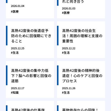
れと向き合う
2026.01.04
2026.01.03
医療
医療
高熱42度後の後遺症予
高熱42度後の社会生
防のために回復期にでき
活！周囲の理解と支援の
ること
重要性
2025.12.25
2025.12.22
生活
生活
高熱42度後の集中力低
高熱42度後の精神的後
下？脳への影響と回復の
遺症！心のケアと回復の
道筋
プロセス
2025.12.17
2025.11.26
知識
生活
高熱42度後の仕事復
薬物依存からの回復！