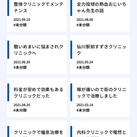
整体クリニックでメンテ
全力投球の熱血おじいち
ナンス
ゃん先生の話
2021.09.10
2021.08.06
未分類
未分類
酷いめまいに悩まされク
仙川駅前すずきクリニッ
リニックへ
ク
2021.06.29
2021.05.24
未分類
未分類
料金が安めで効果もある
喉が痛いので街のクリニ
クリニックだった
ックで治療しました
2021.04.20
2021.03.14
未分類
未分類
クリニックで喘息治療を
内科クリニックで唖然と