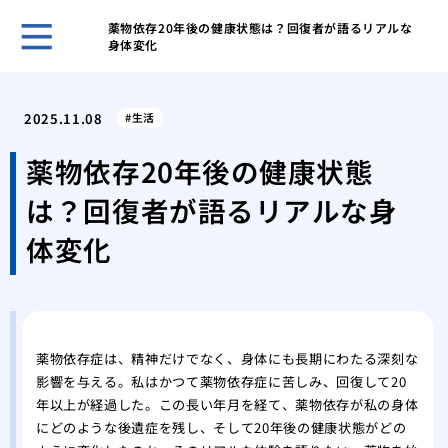
薬物依存20年後の健康状態は？回復者が語るリアルな
身体変化
脳梗
り、
2025.11.08
生活
た。
でき
薬物依存20年後の健康状態
るた
は？回復者が語るリアルな身
ベッ
した
体変化
呼吸
活に
義父
一変
耳に
薬物依存症は、精神だけでなく、身体にも長期にわたる深刻な
影響を与える。私はかつて薬物依存症に苦しみ、回復して20
フォ
年以上が経過した。この長い年月を経て、薬物依存が私の身体
父母
にどのような後遺症を残し、そして20年後の健康状態がどの
脳梗