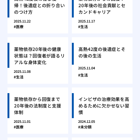
帰！後遺症との折り合い
20年後の社会貢献とセ
のつけ方
カンドキャリア
2025.11.22
2025.11.17
医療
生活
薬物依存20年後の健康
高熱42度の後遺症とそ
状態は？回復者が語るリ
の後の生活
アルな身体変化
2025.11.04
2025.11.08
生活
生活
薬物依存から回復まで
インビザの治療効果を高
20年後の法制度と支援
めるために欠かせない習
体制
慣
2025.11.01
2024.12.05
医療
未分類