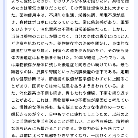
ように変化したのか、そのリアルな体験を語りたい。薬物を始
り、
めたのは若気の至りだったが、その代償は想像以上に大きかっ
た。
た。薬物使用中は、不規則な生活、栄養失調、睡眠不足が続
き、身体はボロボロになっていった。常に倦怠感があり、風邪
をひきやすく、消化器系の不調も日常茶飯事だった。しかし、
当時は薬物のことしか頭になく、自分の身体の異変にはほとん
ど注意を払わなかった。薬物依存症の治療を開始し、身体的な
離脱症状を乗り越え、回復への道を歩み始めたが、その後も身
体の後遺症は私を悩ませ続けた。20年が経過した今でも、私
は薬物依存が身体に残した後遺症と向き合い続けている。最も
顕著なのは、肝臓や腎臓といった内臓機能の低下である。定期
的な健康診断では、肝機能の数値が基準値をわずかに上回るこ
とがあり、医師からは常に注意を払うよう言われている。ま
た、消化器系の不調も続き、胃もたれや便秘、下痢を繰り返す
ことがある。これは、薬物使用中の不摂生が原因だと考えてい
る。慢性的な倦怠感も、私を悩ませる大きな後遺症の一つだ。
朝起きるのが辛く、日中もすぐに疲れてしまうため、以前のよ
うに活動的な生活を送ることが難しい。この倦怠感は、精神的
な落ち込みにも繋がることがある。免疫力の低下も感じてい
る。以前に比べて風邪をひきやすくなり、一度ひくと治りにく