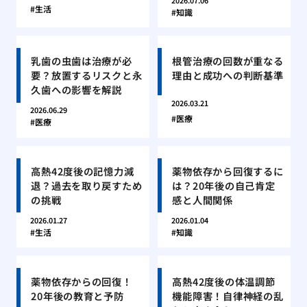
2026.07.06
生活
知識
乳歯の虫歯は治療が必
根管治療の回数が重なる
要？放置するリスクと永
理由と成功への判断基準
久歯への影響を解説
2026.03.21
2026.06.29
医療
医療
高熱42度後の記憶力減
薬物依存から回復するに
退？過去を取り戻すため
は？20年後の自己肯定
の挑戦
感と人間関係
2026.01.27
2026.01.04
生活
知識
薬物依存からの回復！
高熱42度後の体温調節
20年後の教育と予防
機能障害！自律神経の乱