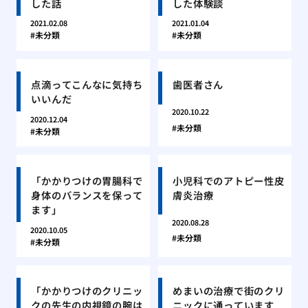
した話
した体験談
2021.02.08
2021.01.04
未分類
未分類
点滴ってこんなに気持ち
歯医者さん
いいんだ
2020.10.22
2020.12.04
未分類
未分類
「かかりつけの胃腸科で
小児科でのアトピー性皮
身体のバランスを保って
膚炎治療
ます」
2020.08.28
2020.10.05
未分類
未分類
「かかりつけのクリニッ
めまいの治療で街のクリ
クの先生の内視鏡の腕は
ニックに通っています